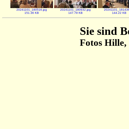
20241101_180516.jpg
20241101_180932.jpg
20241101_181436
151.36 KB
147.79 KB
144.22 KB
Sie sind 
Fotos Hille,