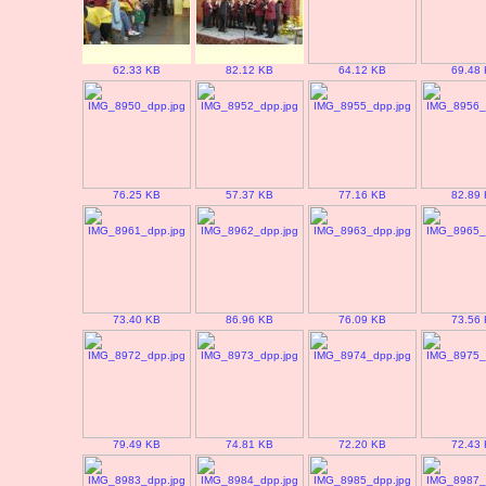
62.33 KB
82.12 KB
64.12 KB
69.48
76.25 KB
57.37 KB
77.16 KB
82.89
73.40 KB
86.96 KB
76.09 KB
73.56
79.49 KB
74.81 KB
72.20 KB
72.43