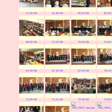
71.26 KB
61.86 KB
80.02 KB
82.03
99.60 KB
73.33 KB
76.00 KB
76.92
81.68 KB
87.36 KB
87.40 KB
79.13
72.06 KB
71.21 KB
75.36 KB
73.60