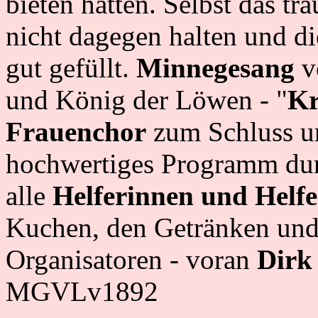
bieten hatten. Selbst das t
nicht dagegen halten und di
gut gefüllt.
Minnegesang
v
und König der Löwen - "
Kr
Frauenchor
zum Schluss um
hochwertiges Programm dur
alle
Helferinnen und Helfe
Kuchen, den Getränken un
Organisatoren - voran
Dirk
MGVLv1892