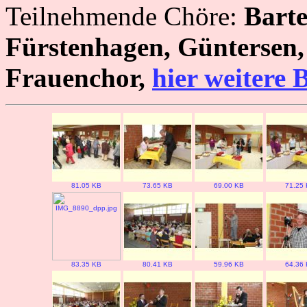
Teilnehmende Chöre:
Barte
Fürstenhagen, Güntersen
Frauenchor,
hier weitere 
81.05 KB
73.65 KB
69.00 KB
71.25
83.35 KB
80.41 KB
59.96 KB
64.36