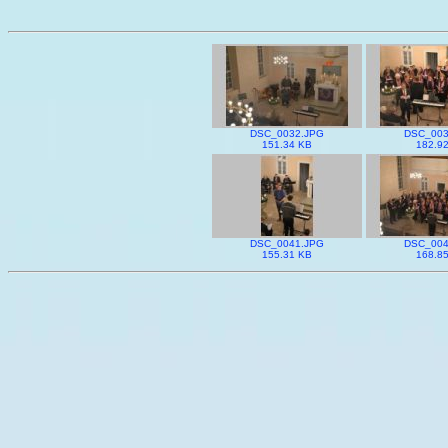
DSC_0032.JPG
DSC_003
151.34 KB
182.9
DSC_0041.JPG
DSC_004
155.31 KB
168.8