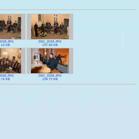
0038.JPG
DSC_0039.JPG
.10 KB
157.99 KB
0050.JPG
DSC_0058.JPG
.74 KB
159.75 KB