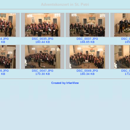
Adventskonzert in St. Petri
4.JPG
DSC_0035.JPG
DSC_0037.JPG
DSC_
2 KB
180.44 KB
166.65 KB
165
6.JPG
DSC_0047.JPG
DSC_0049.JPG
DSC_
5 KB
170.30 KB
180.34 KB
171
Created by IrfanView