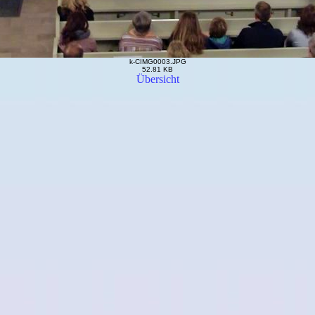
k-CIMG0003.JPG
52.81 KB
Übersicht