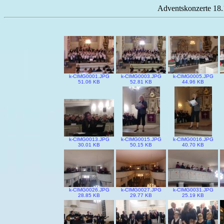
Adventskonzerte 18.
k-CIMG0001.JPG
k-CIMG0003.JPG
k-CIMG0005.JPG
51.06 KB
52.81 KB
44.96 KB
k-CIMG0013.JPG
k-CIMG0015.JPG
k-CIMG0016.JPG
30.01 KB
50.15 KB
40.70 KB
k-CIMG0026.JPG
k-CIMG0027.JPG
k-CIMG0031.JPG
28.85 KB
29.77 KB
25.19 KB