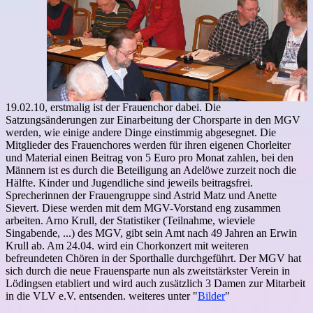
19.02.10, erstmalig ist der Frauenchor dabei. Die
Satzungsänderungen zur Einarbeitung der Chorsparte in den MGV
werden, wie einige andere Dinge einstimmig abgesegnet. Die
Mitglieder des Frauenchores werden für ihren eigenen Chorleiter
und Material einen Beitrag von 5 Euro pro Monat zahlen, bei den
Männern ist es durch die Beteiligung an Adelöwe zurzeit noch die
Hälfte. Kinder und Jugendliche sind jeweils beitragsfrei.
Sprecherinnen der Frauengruppe sind Astrid Matz und Anette
Sievert. Diese werden mit dem MGV-Vorstand eng zusammen
arbeiten. Arno Krull, der Statistiker (Teilnahme, wieviele
Singabende, ...) des MGV, gibt sein Amt nach 49 Jahren an Erwin
Krull ab. Am 24.04. wird ein Chorkonzert mit weiteren
befreundeten Chören in der Sporthalle durchgeführt. Der MGV hat
sich durch die neue Frauensparte nun als zweitstärkster Verein in
Lödingsen etabliert und wird auch zusätzlich 3 Damen zur Mitarbeit
in die VLV e.V. entsenden. weiteres unter "
Bilder
"