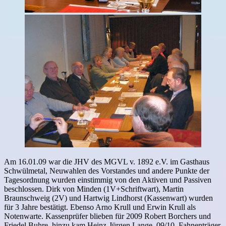
Am 16.01.09 war die JHV des MGVL v. 1892 e.V. im Gasthaus
Schwülmetal, Neuwahlen des Vorstandes und andere Punkte der
Tagesordnung wurden einstimmig von den Aktiven und Passiven
beschlossen. Dirk von Minden (1V+Schriftwart), Martin
Braunschweig (2V) und Hartwig Lindhorst (Kassenwart) wurden
für 3 Jahre bestätigt. Ebenso Arno Krull und Erwin Krull als
Notenwarte. Kassenprüfer blieben für 2009 Robert Borchers und
Friedel Buhre, hinzu kam Heinz-Jürgen Lange, 09/10. Fahnenträger