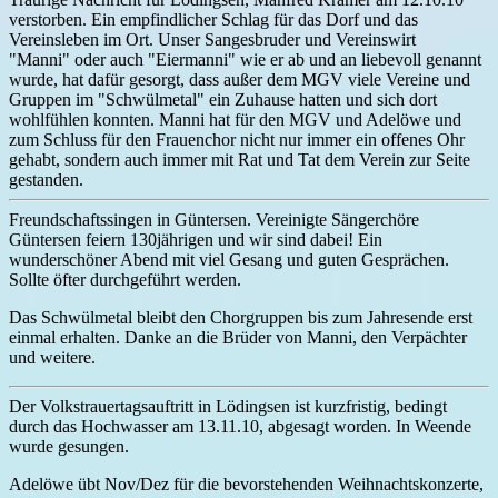
verstorben. Ein empfindlicher Schlag für das Dorf und das
Vereinsleben im Ort. Unser Sangesbruder und Vereinswirt
"Manni" oder auch "Eiermanni" wie er ab und an liebevoll genannt
wurde, hat dafür gesorgt, dass außer dem MGV viele Vereine und
Gruppen im "Schwülmetal" ein Zuhause hatten und sich dort
wohlfühlen konnten. Manni hat für den MGV und Adelöwe und
zum Schluss für den Frauenchor nicht nur immer ein offenes Ohr
gehabt, sondern auch immer mit Rat und Tat dem Verein zur Seite
gestanden.
Freundschaftssingen in Güntersen. Vereinigte Sängerchöre
Güntersen feiern 130jährigen und wir sind dabei! Ein
wunderschöner Abend mit viel Gesang und guten Gesprächen.
Sollte öfter durchgeführt werden.
Das Schwülmetal bleibt den Chorgruppen bis zum Jahresende erst
einmal erhalten. Danke an die Brüder von Manni, den Verpächter
und weitere.
Der Volkstrauertagsauftritt in Lödingsen ist kurzfristig, bedingt
durch das Hochwasser am 13.11.10, abgesagt worden. In Weende
wurde gesungen.
Adelöwe übt Nov/Dez für die bevorstehenden Weihnachtskonzerte,