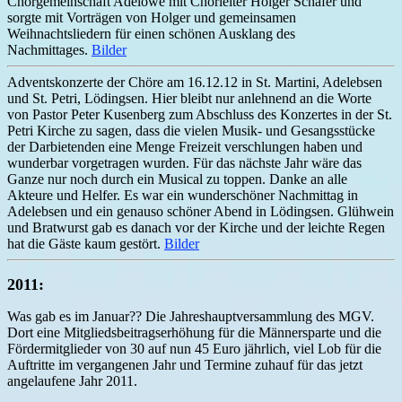
Chorgemeinschaft Adelöwe mit Chorleiter Holger Schäfer und
sorgte mit Vorträgen von Holger und gemeinsamen
Weihnachtsliedern für einen schönen Ausklang des
Nachmittages.
Bilder
Adventskonzerte der Chöre am 16.12.12 in St. Martini, Adelebsen
und St. Petri, Lödingsen. Hier bleibt nur
anlehnend an die Worte
von Pastor Peter Kusenberg zum Abschluss des Konzertes in der St.
Petri Kirche zu sagen, dass die vielen Musik- und Gesangsstücke
der Darbietenden eine Menge Freizeit verschlungen haben und
wunderbar vorgetragen wurden. Für das nächste Jahr wäre das
Ganze nur noch durch ein Musical zu toppen. Danke an alle
Akteure und Helfer. Es war ein wunderschöner Nachmittag in
Adelebsen und ein genauso schöner Abend in Lödingsen. Glühwein
und Bratwurst gab es danach vor der Kirche und der leichte Regen
hat die Gäste kaum gestört.
Bilder
2011:
Was gab es im Januar?? Die Jahreshauptversammlung des MGV.
Dort eine Mitgliedsbeitragserhöhung für die Männersparte und die
Fördermitglieder von 30 auf nun 45 Euro jährlich, viel Lob für die
Auftritte im vergangenen Jahr und Termine zuhauf für das jetzt
angelaufene Jahr 2011.