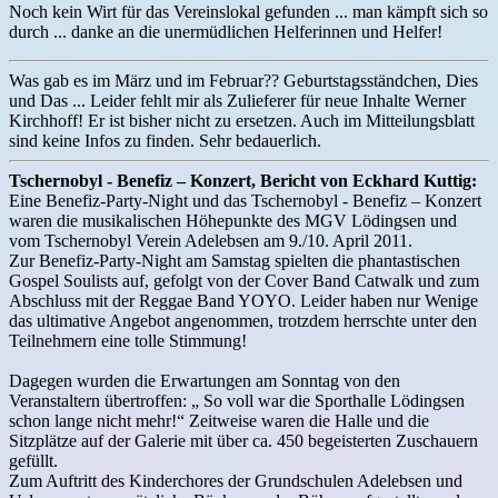
Noch kein Wirt für das Vereinslokal gefunden ... man kämpft sich so
durch ... danke an die unermüdlichen Helferinnen und Helfer!
Was gab es im März und im Februar?? Geburtstagsständchen, Dies
und Das ... Leider fehlt mir als Zulieferer für neue Inhalte Werner
Kirchhoff! Er ist bisher nicht zu ersetzen. Auch im Mitteilungsblatt
sind keine Infos zu finden. Sehr bedauerlich.
Tschernobyl - Benefiz – Konzert, Bericht von Eckhard Kuttig:
Eine Benefiz-Party-Night und das Tschernobyl - Benefiz – Konzert
waren die musikalischen Höhepunkte des MGV Lödingsen und
vom Tschernobyl Verein Adelebsen am 9./10. April 2011.
Zur Benefiz-Party-Night am Samstag spielten die phantastischen
Gospel Soulists auf, gefolgt von der Cover Band Catwalk und zum
Abschluss mit der Reggae Band YOYO. Leider haben nur Wenige
das ultimative Angebot angenommen, trotzdem herrschte unter den
Teilnehmern eine tolle Stimmung!
Dagegen wurden die Erwartungen am Sonntag von den
Veranstaltern übertroffen: „ So voll war die Sporthalle Lödingsen
schon lange nicht mehr!“ Zeitweise waren die Halle und die
Sitzplätze auf der Galerie mit über ca. 450 begeisterten Zuschauern
gefüllt.
Zum Auftritt des Kinderchores der Grundschulen Adelebsen und