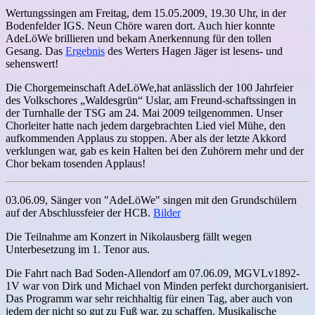
Wertungssingen am Freitag, dem 15.05.2009, 19.30 Uhr, in der
Bodenfelder IGS. Neun Chöre waren dort. Auch hier konnte
AdeLöWe brillieren und bekam Anerkennung für den tollen
Gesang. Das
Ergebnis
des Werters Hagen Jäger ist lesens- und
sehenswert!
Die Chorgemeinschaft AdeLöWe,hat anlässlich der 100 Jahrfeier
des Volkschores „Waldesgrün“ Uslar, am Freund-schaftssingen in
der Turnhalle der TSG am 24. Mai 2009 teilgenommen. Unser
Chorleiter hatte nach jedem dargebrachten Lied viel Mühe, den
aufkommenden Applaus zu stoppen. Aber als der letzte Akkord
verklungen war, gab es kein Halten bei den Zuhörern mehr und der
Chor bekam tosenden Applaus!
03.06.09, Sänger von "AdeLöWe" singen mit den Grundschülern
auf der Abschlussfeier der HCB.
Bilder
Die Teilnahme am Konzert in Nikolausberg fällt wegen
Unterbesetzung im 1. Tenor aus.
Die Fahrt nach Bad Soden-Allendorf am 07.06.09, MGVLv1892-
1V war von Dirk und Michael von Minden perfekt durchorganisiert.
Das Programm war sehr reichhaltig für einen Tag, aber auch von
jedem der nicht so gut zu Fuß war, zu schaffen. Musikalische