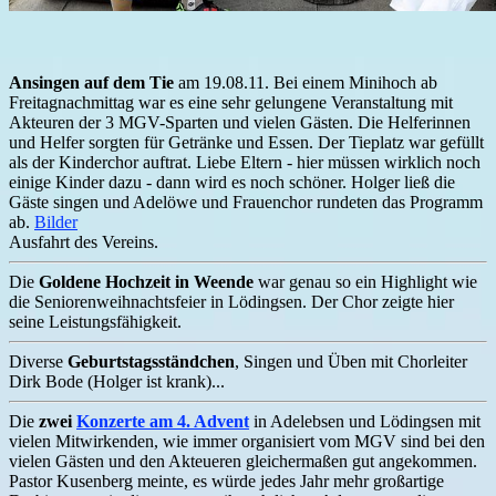
Ansingen auf dem Tie
am 19.08.11. Bei einem Minihoch ab
Freitagnachmittag war es eine sehr gelungene Veranstaltung mit
Akteuren der 3 MGV-Sparten und vielen Gästen. Die Helferinnen
und Helfer sorgten für Getränke und Essen. Der Tieplatz war gefüllt
als der Kinderchor auftrat. Liebe Eltern - hier müssen wirklich noch
einige Kinder dazu - dann wird es noch schöner. Holger ließ die
Gäste singen und Adelöwe und Frauenchor rundeten das Programm
ab.
Bilder
Ausfahrt des Vereins.
Die
Goldene Hochzeit in Weende
war genau so ein Highlight wie
die Seniorenweihnachtsfeier in Lödingsen. Der Chor zeigte hier
seine Leistungsfähigkeit.
Diverse
Geburtstagsständchen
, Singen und Üben mit Chorleiter
Dirk Bode (Holger ist krank)...
D
ie
zwei
Konzerte am 4. Advent
in Adelebsen und Lödingsen mit
vielen Mitwirkenden, wie immer organisiert vom MGV sind bei den
vielen Gästen und den Akteueren gleichermaßen gut angekommen.
Pastor Kusenberg meinte, es würde jedes Jahr mehr großartige