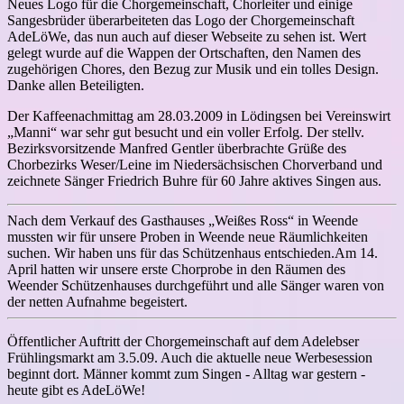
Neues Logo für die Chorgemeinschaft, Chorleiter und einige
Sangesbrüder überarbeiteten das Logo der Chorgemeinschaft
AdeLöWe, das nun auch auf dieser Webseite zu sehen ist. Wert
gelegt wurde auf die Wappen der Ortschaften, den Namen des
zugehörigen Chores, den Bezug zur Musik und ein tolles Design.
Danke allen Beteiligten.
Der Kaffeenachmittag am 28.03.2009 in Lödingsen bei Vereinswirt
„Manni“ war sehr gut besucht und ein voller Erfolg. Der stellv.
Bezirksvorsitzende Manfred Gentler überbrachte Grüße des
Chorbezirks Weser/Leine im Niedersächsischen Chorverband und
zeichnete Sänger Friedrich Buhre für 60 Jahre aktives Singen aus.
Nach dem Verkauf des Gasthauses „Weißes Ross“ in Weende
mussten wir für unsere Proben in Weende neue Räumlichkeiten
suchen. Wir haben uns für das Schützenhaus entschieden.Am 14.
April hatten wir unsere erste Chorprobe in den Räumen des
Weender Schützenhauses durchgeführt und alle Sänger waren von
der netten Aufnahme begeistert.
Öffentlicher Auftritt der Chorgemeinschaft auf dem Adelebser
Frühlingsmarkt am 3.5.09. Auch die aktuelle neue Werbesession
beginnt dort. Männer kommt zum Singen - Alltag war gestern -
heute gibt es AdeLöWe!