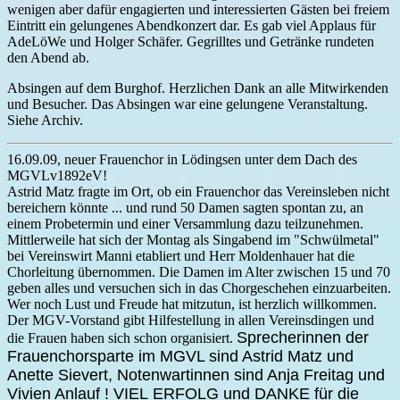
wenigen aber dafür engagierten und interessierten Gästen bei freiem
Eintritt ein gelungenes Abendkonzert dar. Es gab viel Applaus für
AdeLöWe und Holger Schäfer. Gegrilltes und Getränke rundeten
den Abend ab.
Absingen auf dem Burghof. Herzlichen Dank an alle Mitwirkenden
und Besucher. Das Absingen war eine gelungene Veranstaltung.
Siehe Archiv.
16.09.09, neuer Frauenchor in Lödingsen unter dem Dach des
MGVLv1892eV!
Astrid Matz fragte im Ort, ob ein Frauenchor das Vereinsleben nicht
bereichern könnte ... und rund 50 Damen sagten spontan zu, an
einem Probetermin und einer Versammlung dazu teilzunehmen.
Mittlerweile hat sich der Montag als Singabend im "Schwülmetal"
bei Vereinswirt Manni etabliert und Herr Moldenhauer hat die
Chorleitung übernommen. Die Damen im Alter zwischen 15 und 70
geben alles und versuchen sich in das Chorgeschehen einzuarbeiten.
Wer noch Lust und Freude hat mitzutun, ist herzlich willkommen.
Der MGV-Vorstand gibt Hilfestellung in allen Vereinsdingen und
Sprecherinnen der
die Frauen haben sich schon organisiert.
Frauenchorsparte im MGVL sind Astrid Matz und
Anette Sievert, Notenwartinnen sind Anja Freitag und
Vivien Anlauf ! VIEL ERFOLG und DANKE für die