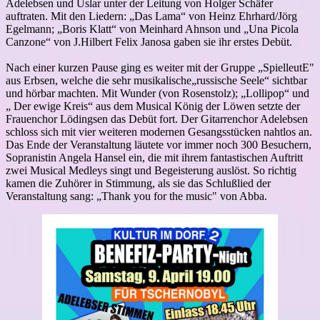
Adelebsen und Uslar unter der Leitung von Holger Schäfer
auftraten. Mit den Liedern: „Das Lama“ von Heinz Ehrhard/Jörg
Egelmann; „Boris Klatt“ von Meinhard Ahnson und „Una Picola
Canzone“ von J.Hilbert Felix Janosa gaben sie ihr erstes Debüt.
Nach einer kurzen Pause ging es weiter mit der Gruppe „SpielleutE"
aus Erbsen, welche die sehr musikalische„russische Seele“ sichtbar
und hörbar machten. Mit Wunder (von Rosenstolz); „Lollipop“ und
„ Der ewige Kreis“ aus dem Musical König der Löwen setzte der
Frauenchor Lödingsen das Debüt fort. Der Gitarrenchor Adelebsen
schloss sich mit vier weiteren modernen Gesangsstücken nahtlos an.
Das Ende der Veranstaltung läutete vor immer noch 300 Besuchern,
Sopranistin Angela Hansel ein, die mit ihrem fantastischen Auftritt
zwei Musical Medleys singt und Begeisterung auslöst. So richtig
kamen die Zuhörer in Stimmung, als sie das Schlußlied der
Veranstaltung sang: „Thank you for the music" von Abba.