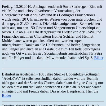
Freitag, 13.08.2010, Ansingen endet mit 9mm Starkregen. Eine mit
viel Mühe und liebevoll vorbereite Veranstaltung der
Chorgemeinschaft AdeLöWe und des Lödingser Frauenchores
wurde gegen 20 Uhr mit zuviel Wasser von oben unterbrochen und
dann gegen 21.30 beendet. Die beiden aufgebauten Zelte reichten
nicht aus, um den 150 Gästen und Sänger(inne)n Unterschlupf zu
bieten. Die ab 18.00 Uhr dargebrachten Lieder von AdeLöWe und
Frauenchor mit ihren Chorleitern Holger Schäfer und Helmut
Moldenhauer waren gut einstudiert und wurden super
rübergebracht. Danke an alle Helferinnen und helfer, Sängerinnen
und Sänger und auch an alle Gäste, die zum Teil trotz Starkregens
noch vor Ort waren. Es gab Spontangeburtstagsständchen für Petra
und für Holger und die daran Mitwirkenden hatten viel Spaß.
Bilder
...
Bahnfest in Adelebsen - 100 Jahre Strecke Bodenfelde-Göttingen,
"AdeLöWe" ist selbstverständlich dabei! Leider war die Technik
nicht ganz auf der Seite des Chores, daher kam der gute Gesang nur
bei den direkt um die Bühne stehenden Gästen an. Aber alle waren
engagiert und mit Freude dabei. Das ist die Hauptsache. Hier die
Bilder
Traurige Nachricht für Lödingsen, Manfred Krämer am 12.10.10