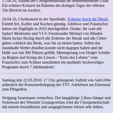
17.04.10, Auftritt der Chorgemeinschaft im Seniorenzentrum Uslar.
Ein schönes Konzert im Rahmen des dortigen Tages der offenen
Tür (Bericht im Archiv).
24.04.10, Chorkonzert in der Sporthalle.
Zeitreise durch die Musik
.
Eintritt frei, Kaffee und Kuchen günstig. Adelöwe und Frauenchor
haben ein Highlight in 2010 durchgeführt. Danke, Ihr wart alle
Spitze! Moderator und VLV-Vorsitzender Michael von Minden
führte locker flockig durch die Zeitreise der Musik und alle Chöre
gaben wirklich das Beste, was Sie zu bieten hatten. Selbst das
traumhafte Wetter draußen konnte nicht dagegen halten und die
Halle war mit 300 Plätzen gefüllt. Minnegesang von Holger Schäfer
zu Beginn und König der Löwen - "Kreis des Lebens" vom
Frauenchor zum Schluss umrahmten ein qualitativ hochwertiges
Programm durch 7 Jahrhunderte!
Samstag den 22.05.2010, 17 Uhr, gelungener Auftritt von AdeLöWe
anlässlich der Kranzniederlegung des TSV Adelebsen am Ehrenmal
zum Pfingstfest.
Wolgang Sauermann verstorben. Der langjährige 2.Bass-Sänger und
Notenwart des Weender Gesangvereins wird der Chorgemeinschaft
mit seinem freundlichen und ausgeglichenen Wesen sehr fehlen.