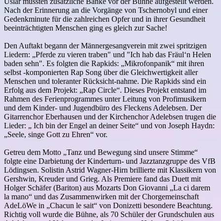
Uslar mussten zusätzliche Bänke vor der Bühne aufgestellt werden.
Nach der Erinnerung an die Vorgänge von Tschernobyl und einer
Gedenkminute für die zahlreichen Opfer und in ihrer Gesundheit
beeinträchtigten Menschen ging es gleich zur Sache!
Den Auftakt begann der Männergesangverein mit zwei spritzigen
Liedern: „Pferde zu vieren traben" und "Ich hab das Fräul‘n Helen
baden sehn". Es folgten die Rapkids: „Mikrofonpanik“ mit ihren
selbst -komponierten Rap Song über die Gleichwertigkeit aller
Menschen und toleranter Rücksicht-nahme. Die Rapkids sind ein
Erfolg aus dem Projekt: „Rap Circle“. Dieses Projekt entstand im
Rahmen des Ferienprogrammes unter Leitung von Profimusikern
und dem Kinder- und Jugendbüro des Fleckens Adelebsen. Der
Gitarrenchor Eberhausen und der Kirchenchor Adelebsen trugen die
Lieder: „ Ich bin der Engel an deiner Seite“ und von Joseph Haydn:
„Seele, singe Gott zu Ehren“ vor.
Getreu dem Motto „Tanz und Bewegung sind unsere Stimme“
folgte eine Darbietung der Kinderturn- und Jazztanzgruppe des VfB
Lödingsen. Solistin Astrid Wagner-Hirn brillierte mit Klassikern von
Gershwin, Kreuder und Grieg. Als Premiere fand das Duett mit
Holger Schäfer (Bariton) aus Mozarts Don Giovanni „La ci darem
la mano“ und das Zusammenwirken mit der Chorgemeinschaft
AdeLöWe in „Chacun le sait“ von Donizetti besondere Beachtung.
Richtig voll wurde die Bühne, als 70 Schüler der Grundschulen aus