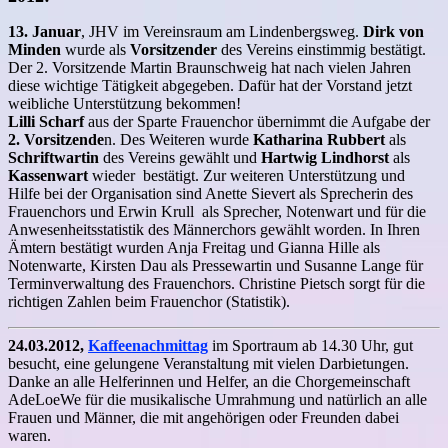
13. Januar
, JHV im Vereinsraum am Lindenbergsweg.
Dirk von
Minden
wurde als
Vorsitzender
des Vereins einstimmig bestätigt.
Der 2. Vorsitzende Martin Braunschweig hat nach vielen Jahren
diese wichtige Tätigkeit abgegeben. Dafür hat der Vorstand jetzt
weibliche Unterstützung bekommen!
Lilli Scharf
aus der Sparte Frauenchor übernimmt die Aufgabe der
2. Vorsitzende
n. Des Weiteren wurde
Katharina Rubbert
als
Schriftwartin
des Vereins gewählt und
Hartwig Lindhorst
als
Kassenwart
wieder bestätigt. Zur weiteren Unterstützung und
Hilfe bei der Organisation sind Anette Sievert als Sprecherin des
Frauenchors und Erwin Krull als Sprecher, Notenwart und für die
Anwesenheitsstatistik des Männerchors gewählt worden. In Ihren
Ämtern bestätigt wurden Anja Freitag und Gianna Hille als
Notenwarte, Kirsten Dau als Pressewartin und Susanne Lange für
Terminverwaltung des Frauenchors. Christine Pietsch sorgt für die
richtigen Zahlen beim Frauenchor (Statistik).
24.03.2012,
Kaffeenachmittag
im Sportraum ab 14.30 Uhr, gut
besucht, eine gelungene Veranstaltung mit vielen Darbietungen.
Danke an alle Helferinnen und Helfer, an die Chorgemeinschaft
AdeLoeWe für die musikalische Umrahmung und natürlich an alle
Frauen und Männer, die mit angehörigen oder Freunden dabei
waren.