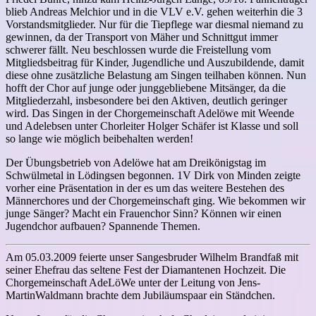
blieb Andreas Melchior und in die VLV e.V. gehen weiterhin die 3
Vorstandsmitglieder. Nur für die Tiepflege war diesmal niemand zu
gewinnen, da der Transport von Mäher und Schnittgut immer
schwerer fällt. Neu beschlossen wurde die Freistellung vom
Mitgliedsbeitrag für Kinder, Jugendliche und Auszubildende, damit
diese ohne zusätzliche Belastung am Singen teilhaben können. Nun
hofft der Chor auf junge oder junggebliebene Mitsänger, da die
Mitgliederzahl, insbesondere bei den Aktiven, deutlich geringer
wird. Das Singen in der Chorgemeinschaft Adelöwe mit Weende
und Adelebsen unter Chorleiter Holger Schäfer ist Klasse und soll
so lange wie möglich beibehalten werden!
Der Übungsbetrieb von Adelöwe hat am Dreikönigstag im
Schwülmetal in Lödingsen begonnen. 1V Dirk von Minden zeigte
vorher eine Präsentation in der es um das weitere Bestehen des
Männerchores und der Chorgemeinschaft ging. Wie bekommen wir
junge Sänger? Macht ein Frauenchor Sinn? Können wir einen
Jugendchor aufbauen? Spannende Themen.
Am 05.03.2009 feierte unser Sangesbruder Wilhelm Brandfaß mit
seiner Ehefrau das seltene Fest der Diamantenen Hochzeit. Die
Chorgemeinschaft AdeLöWe unter der Leitung von Jens-
MartinWaldmann brachte dem Jubiläumspaar ein Ständchen.